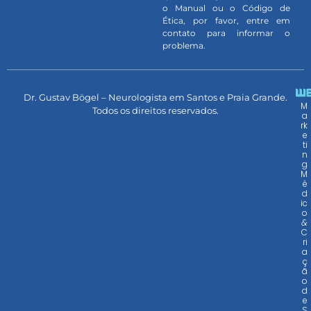
o Manual ou o Código de
Ética, por favor, entre em
contato para informar o
problema.
Dr. Gustav Bögel – Neurologista em Santos e Praia Grande.
M
Todos os direitos reservados.
a
rk
e
ti
n
g
M
é
d
ic
o
&
C
ri
a
ç
ã
o
d
e
S